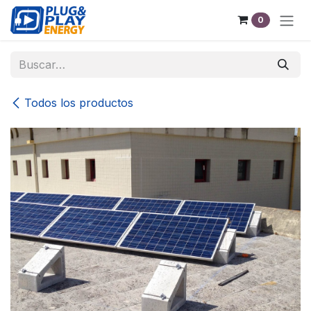
Ir al contenido
0
Todos los productos