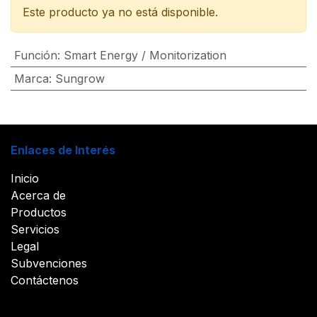
Este producto ya no está disponible.
Función
:
Smart Energy / Monitorization
Marca
:
Sungrow
Enlaces de Interés
Inicio
Acerca de
Productos
Servicios
Legal
Subvenciones
Contáctenos