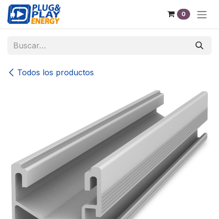
Ir al contenido
0
Todos los productos