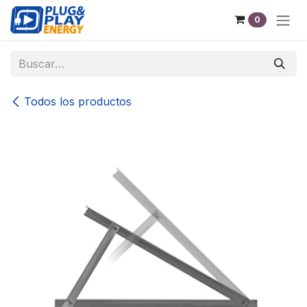
Ir al contenido
0
Todos los productos