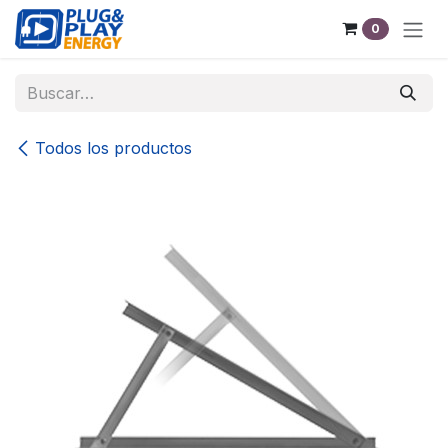
Ir al contenido
0
Todos los productos