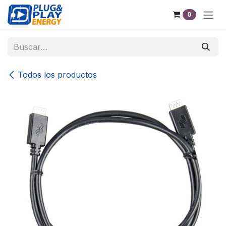
Ir al contenido
0
Todos los productos