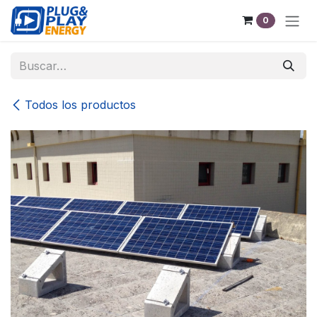
Ir al contenido
0
Todos los productos