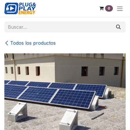
Ir al contenido
0
Todos los productos