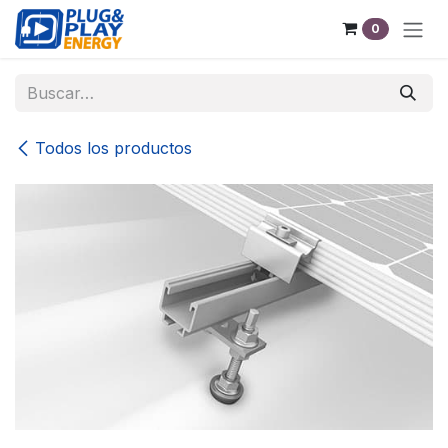
Ir al contenido
0
Todos los productos