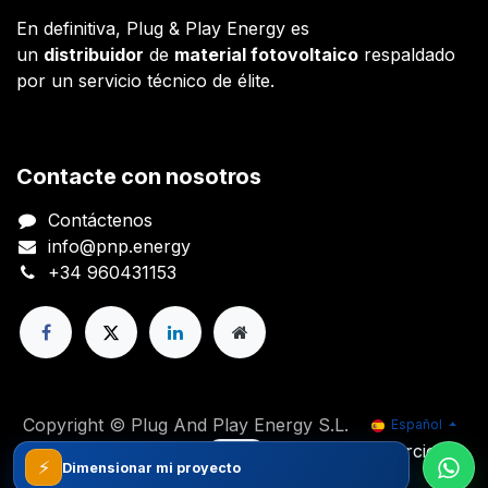
En definitiva, Plug & Play Energy es
un
distribuidor
de
material fotovoltaico
respaldado
por un servicio técnico de élite.
Contacte con nosotros
Contáctenos
info@pnp.energy
+34 960431153
Copyright © Plug And Play Energy S.L.
Español
Con tecnología de
- El mejor
Comercio
⚡
electrónico de código abierto