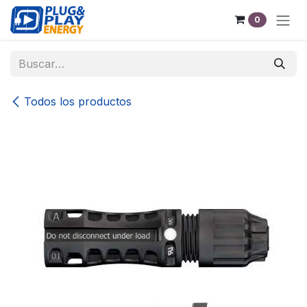
Ir al contenido
0
Todos los productos