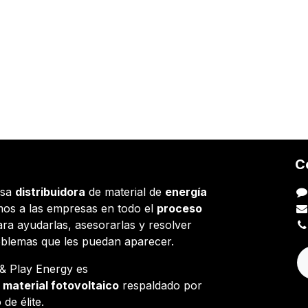
C
esa
distribuidora
de material de
energía
os a las empresas en todo el
proceso
ara ayudarlas, asesorarlas y resolver
oblemas que les puedan aparecer.
g & Play Energy es
e
material fotovoltaico
respaldado por
 de élite.