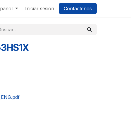
pañol
Iniciar sesión
Contáctenos
53HS1X
_ENG.pdf