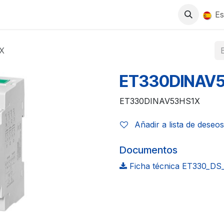
0
S
TIENDA
TRABAJA CON NOSOTROS
Es
X
ET330DINAV
ET330DINAV53HS1X
Añadir a lista de deseos
Documentos
Ficha técnica ET330_DS