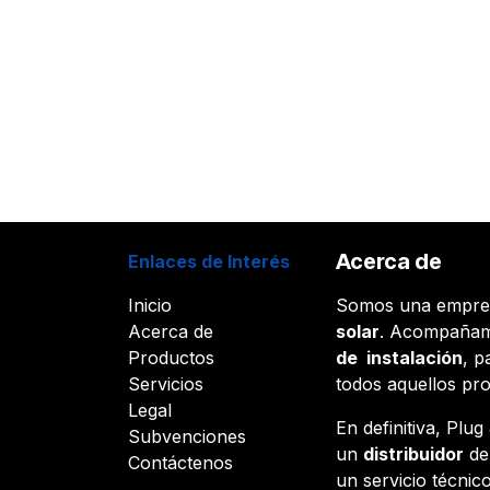
Acerca de
Enlaces de Interés
Inicio
Somos una empr
Acerca de
solar
. Acompañam
Productos
de instalación
, p
Servicios
todos aquellos pr
Legal
En definitiva, Plu
Subvenciones
un
distribuidor
d
Contáctenos
un servicio técnico