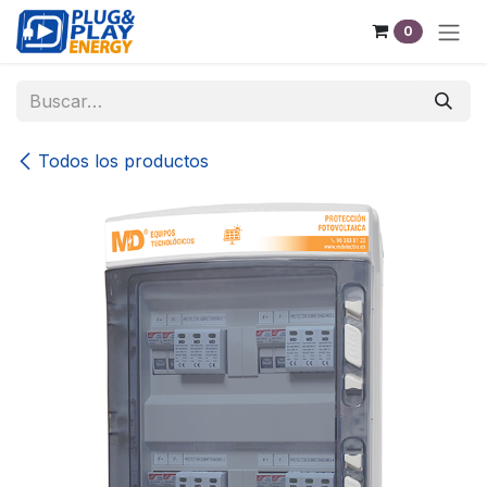
Ir al contenido
0
Todos los productos