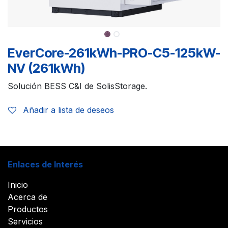
EverCore-261kWh-PRO-C5-125kW-
NV (261kWh)
Solución BESS C&I de SolisStorage.
Añadir a lista de deseos
Enlaces de Interés
Inicio
Acerca de
Productos
Servicios