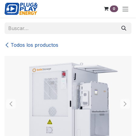
Ir al contenido
0
Todos los productos