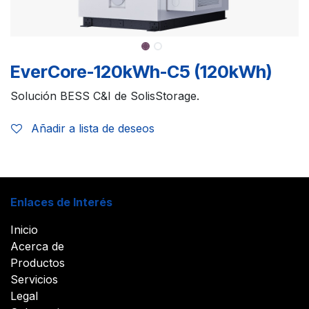
EverCore-120kWh-C5 (120kWh)
Solución BESS C&I de SolisStorage.
Añadir a lista de deseos
Enlaces de Interés
Inicio
Acerca de
Productos
Servicios
Legal