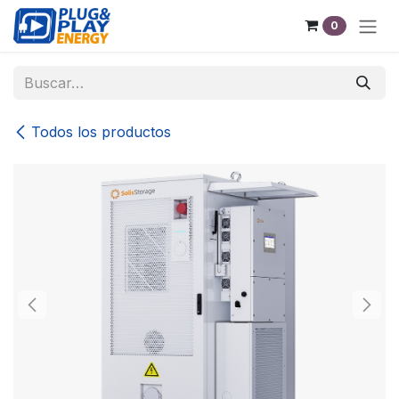
Ir al contenido
0
Todos los productos