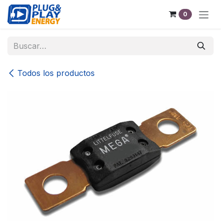
Ir al contenido
0
Todos los productos