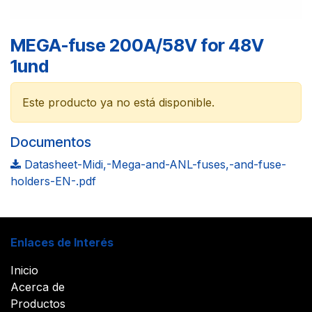
MEGA-fuse 200A/58V for 48V
1und
Este producto ya no está disponible.
Documentos
Datasheet-Midi,-Mega-and-ANL-fuses,-and-fuse-
holders-EN-.pdf
Enlaces de Interés
Inicio
Acerca de
Productos