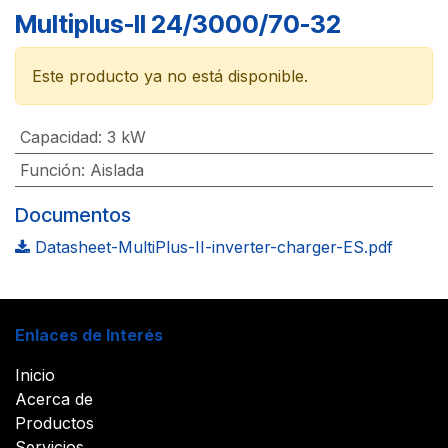
Multiplus-II 24/3000/70-32
Este producto ya no está disponible.
Capacidad
:
3 kW
Función
:
Aislada
Documentos
Datasheet-MultiPlus-II-inverter-charger-ES.pdf
Enlaces de Interés
Inicio
Acerca de
Productos
Servicios