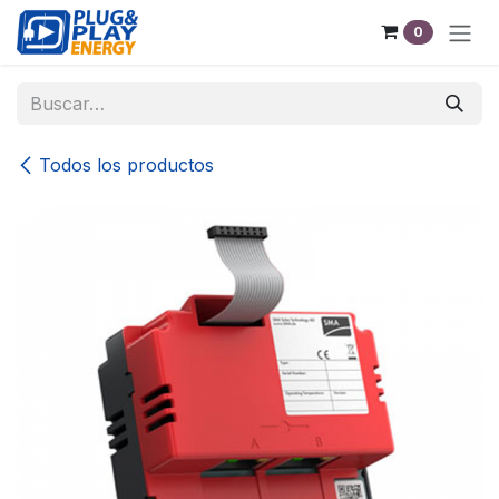
Ir al contenido
0
Todos los productos