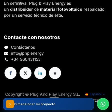
En definitiva, Plug & Play Energy es
un
distribuidor
de
material fotovoltaico
respaldado
por un servicio técnico de élite.
Contacte con nosotros
Contáctenos
info@pnp.energy
+34 960431153
Copyright © Plug And Play Energy S.L.
Español
Con tecnología de
- El mejor
Comercio
⚡
electrónico de código abierto