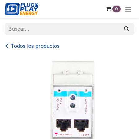
Ir al contenido
0
Todos los productos