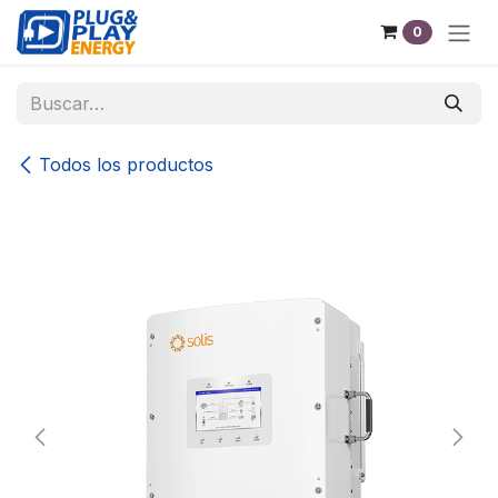
Ir al contenido
0
Todos los productos