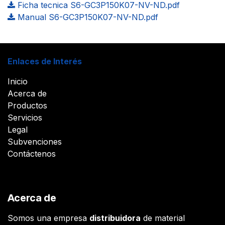
Ficha tecnica S6-GC3P150K07-NV-ND.pdf
Manual S6-GC3P150K07-NV-ND.pdf
Enlaces de Interés
Inicio
Acerca de
Productos
Servicios
Legal
Subvenciones
Contáctenos
Acerca de
Somos una empresa
distribuidora
de material