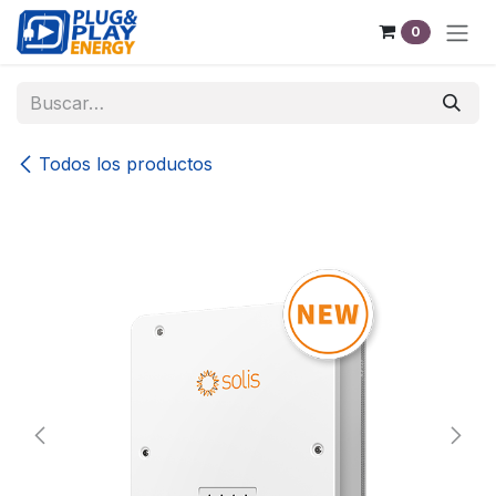
Ir al contenido
0
Todos los productos