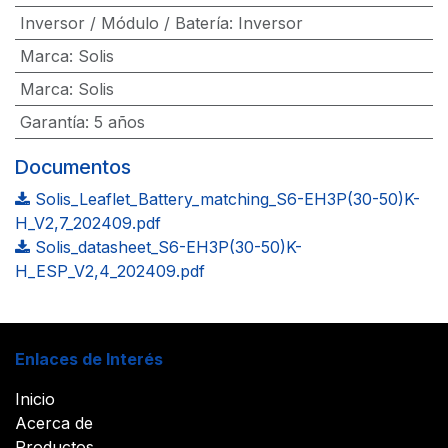
Inversor / Módulo / Batería
:
Inversor
Marca
:
Solis
Marca
:
Solis
Garantía
:
5 años
Documentos
Solis_Leaflet_Battery_matching_S6-EH3P(30-50)K-
H_V2,7_202409.pdf
Solis_datasheet_S6-EH3P(30-50)K-
H_ESP_V2,4_202409.pdf
Enlaces de Interés
Inicio
Acerca de
Productos