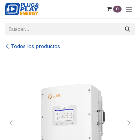
Ir al contenido
0
Todos los productos