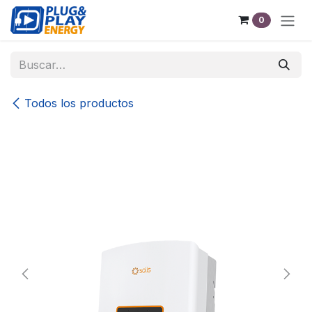
Ir al contenido
0
Todos los productos