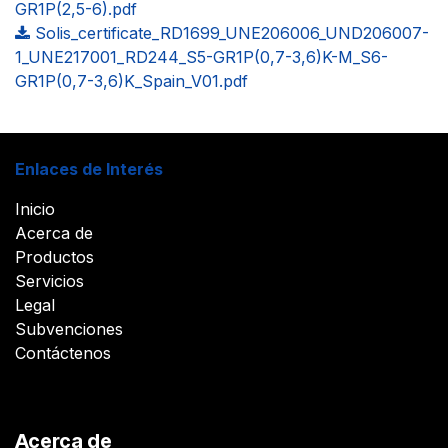
GR1P(2,5-6).pdf
Solis_certificate_RD1699_UNE206006_UND206007-
1_UNE217001_RD244_S5-GR1P(0,7-3,6)K-M_S6-
GR1P(0,7-3,6)K_Spain_V01.pdf
Enlaces de Interés
Inicio
Acerca de
Productos
Servicios
Legal
Subvenciones
Contáctenos
Acerca de