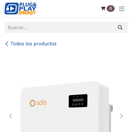
Ir al contenido
0
Todos los productos