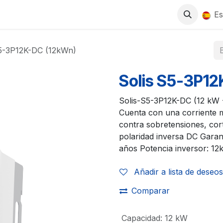
0
S
TIENDA
TRABAJA CON NOSOTROS
Es
S5-3P12K-DC (12kWn)
Solis S5-3P1
Solis-S5-3P12K-DC (12 kW -
Cuenta con una corriente 
contra sobretensiones, cort
polaridad inversa DC Garan
años Potencia inversor: 1
Añadir a lista de deseos
Comparar
Capacidad
:
12 kW