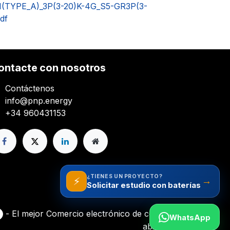
631(TYPE_A)_3P(3-20)K-4G_S5-GR3P(3-
df
ontacte con nosotros
Contáctenos
info@pnp.energy
+34 960431153
¿TIENES UN PROYECTO?
⚡
→
Solicitar estudio con baterías
- El mejor
Comercio electrónico de código
WhatsApp
abierto