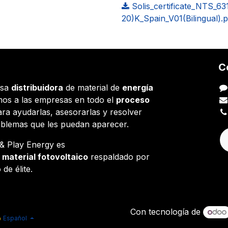
Solis_certificate_NTS_
20)K_Spain_V01(Bilingual).p
C
esa
distribuidora
de material de
energía
os a las empresas en todo el
proceso
ara ayudarlas, asesorarlas y resolver
oblemas que les puedan aparecer.
g & Play Energy es
e
material fotovoltaico
respaldado por
 de élite.
Con tecnología de
Español