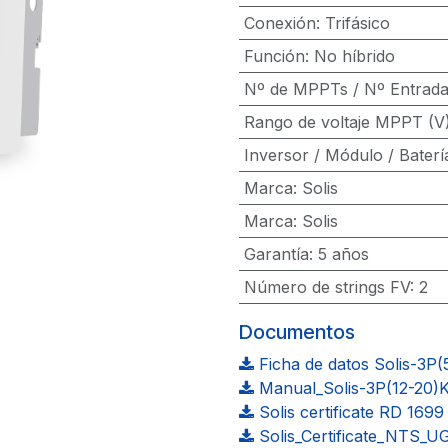
Conexión
:
Trifásico
Función
:
No híbrido
Nº de MPPTs / Nº Entrad
Rango de voltaje MPPT (V
Inversor / Módulo / Baterí
Marca
:
Solis
Marca
:
Solis
Garantía
:
5 años
Número de strings FV
:
2
Documentos
Ficha de datos Solis-3P(
Manual_Solis-3P(12-20)
Solis certificate RD 169
Solis_Certificate_NTS_U