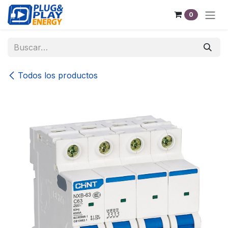
Ir al contenido
0
Todos los productos