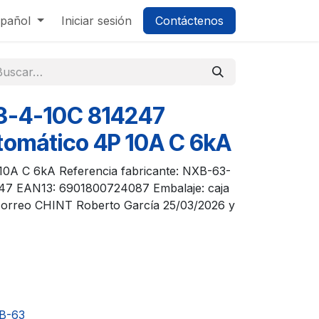
pañol
Iniciar sesión
Contáctenos
3-4-10C 814247
utomático 4P 10A C 6kA
 10A C 6kA Referencia fabricante: NXB-63-
47 EAN13: 6901800724087 Embalaje: caja
 correo CHINT Roberto García 25/03/2026 y
B-63