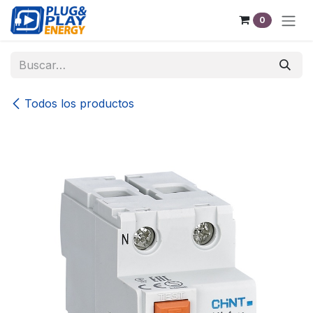
Ir al contenido
0
Todos los productos