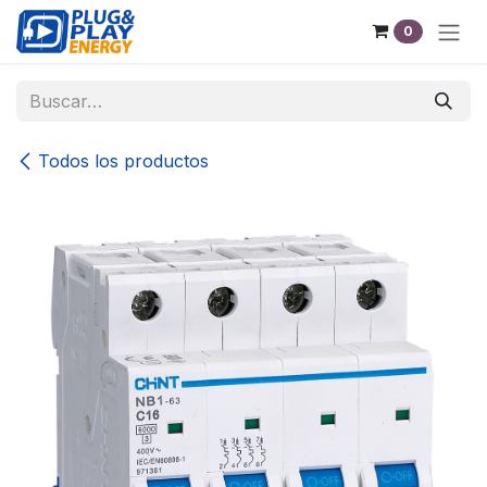
Ir al contenido
0
Todos los productos