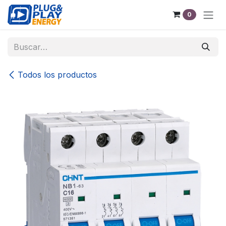
Ir al contenido
0
Todos los productos