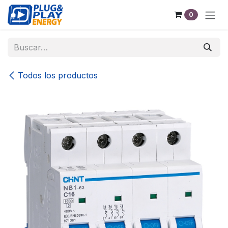
Ir al contenido
0
Todos los productos