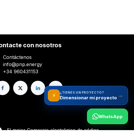
ontacte con nosotros
Contáctenos
info@pnp.energy
+34 960431153
¿TIENES UN PROYECTO?
⚡
→
WhatsApp
- El mejor
Comercio electrónico de código