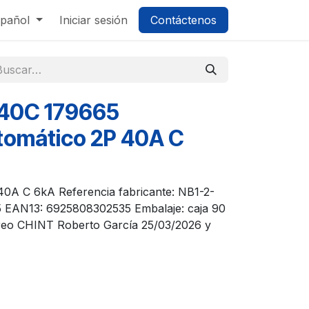
pañol
Iniciar sesión
Contáctenos
40C 179665
utomático 2P 40A C
40A C 6kA Referencia fabricante: NB1-2-
 EAN13: 6925808302535 Embalaje: caja 90
rreo CHINT Roberto García 25/03/2026 y