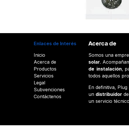
Acerca de
Enlaces de Interés
Inicio
Somos una empr
Acerca de
solar
. Acompañam
Productos
de instalación
, p
Servicios
todos aquellos pr
Legal
En definitiva, Plu
Subvenciones
un
distribuidor
d
Contáctenos
un servicio técnico