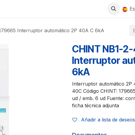
0
S
TIENDA
TRABAJA CON NOSOTROS
Es
79665 Interruptor automático 2P 40A C 6kA
CHINT NB1-2-
Interruptor a
6kA
Interruptor automático 2P 
40C Código CHINT: 179665
ud / emb. 6 ud Fuente: co
ficha técnica adjunta
Añadir a lista de deseos