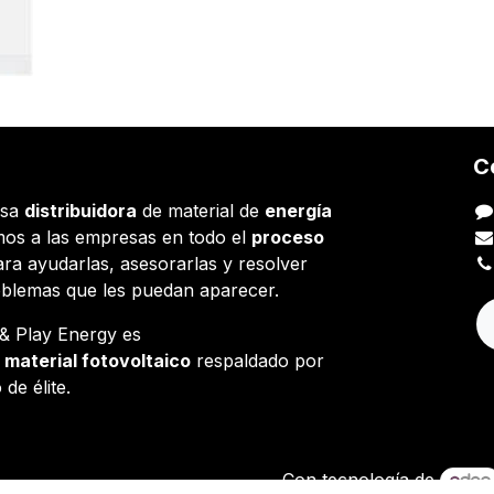
C
esa
distribuidora
de material de
energía
os a las empresas en todo el
proceso
ara ayudarlas, asesorarlas y resolver
oblemas que les puedan aparecer.
g & Play Energy es
e
material fotovoltaico
respaldado por
 de élite.
Con tecnología de
Español