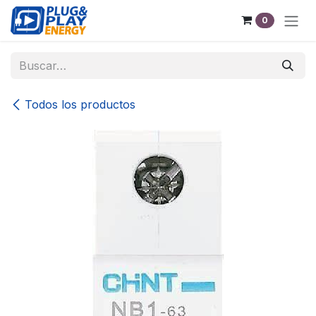
Ir al contenido
0
Todos los productos