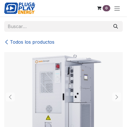
Ir al contenido
0
Todos los productos