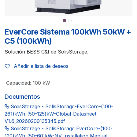
EverCore Sistema 100kWh 50kW +
C5 (100kWh)
Solución BESS C&I de SolisStorage.
Añadir a lista de deseos
Capacidad
:
100 kW
Documentos
SolisStorage - SolisStorage-EverCore-(100-
261)kWh-(50-125)kW-Global-Datasheet-
V1.6_20260209135345.pdf
SolisStorage - SolisStorage EverCore-(100-
120)kWh-(50-60)kW-NV Installation Manual