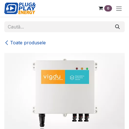
Sari la conținut
0
Toate produsele