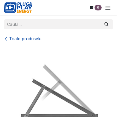
Sari la conținut
0
Toate produsele