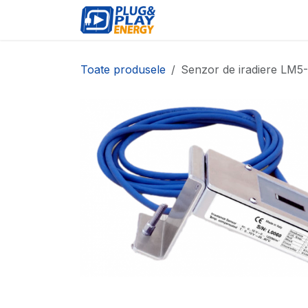
Sari la conținut
EVENIMENTE
PRODU
Toate produsele
Senzor de iradiere LM