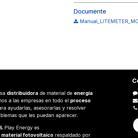
Documente
Manual_LITEMETER_MO
C
esa
distribuidora
de material de
energía
os a las empresas en todo el
proceso
ara ayudarlas, asesorarlas y resolver
oblemas que les puedan aparecer.
g & Play Energy es
e
material fotovoltaico
respaldado por