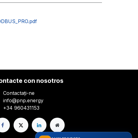
DBUS_PRO.pdf
ontacte con nosotros
Contactați-ne
info@pnp.energy
+34 960431153