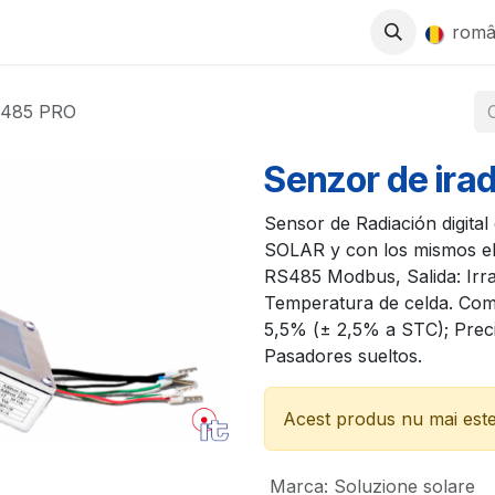
0
SE
MAGAZIN
LUCREAZĂ CU NOI
rom
5-485 PRO
Senzor de ira
Sensor de Radiación digit
SOLAR y con los mismos el
RS485 Modbus, Salida: Irr
Temperatura de celda. Com
5,5% (± 2,5% a STC); Preci
Pasadores sueltos.
Acest produs nu mai este 
Marca
:
Soluzione solare