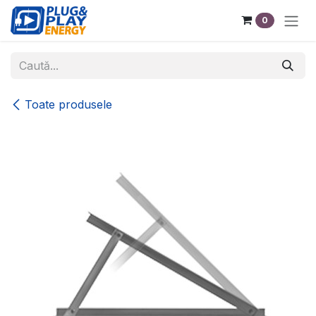
Sari la conținut
0
Toate produsele