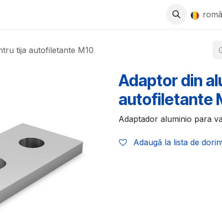
0
SE
MAGAZIN
LUCREAZĂ CU NOI
rom
tru tija autofiletante M10
Adaptor din al
autofiletante
Adaptador aluminio para va
Adaugă la lista de dorin