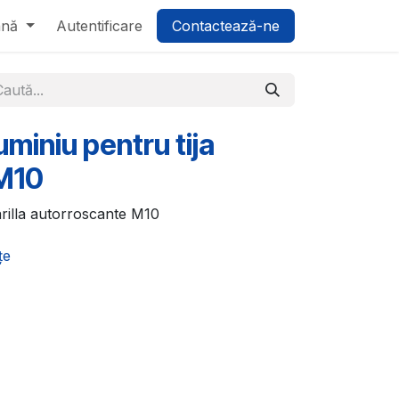
ână
Autentificare
Contactează-ne
uminiu pentru tija
 M10
rilla autorroscante M10
țe