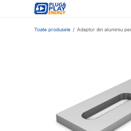
Sari la conținut
EVENIMENTE
PRODU
Toate produsele
Adaptor din aluminiu pen