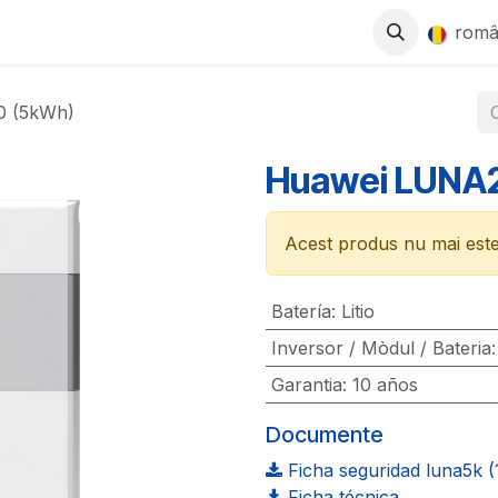
0
SE
MAGAZIN
LUCREAZĂ CU NOI
rom
0 (5kWh)
Huawei LUNA
Acest produs nu mai este 
Batería
:
Litio
Inversor / Mòdul / Bateria
Garantia
:
10 años
Documente
Ficha seguridad luna5k (
Ficha técnica