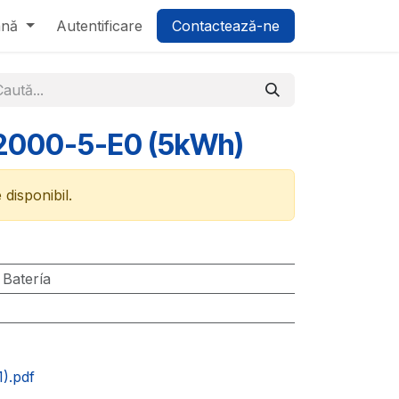
ână
Autentificare
Contactează-ne
2000-5-E0 (5kWh)
disponibil.
:
Batería
1).pdf