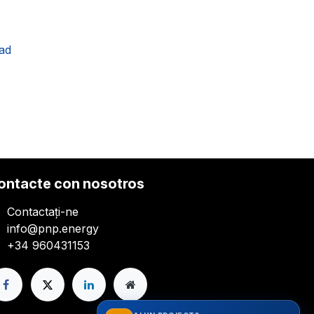
ad
ontacte con nosotros
Contactați-ne
info@pnp.energy
+34 960431153