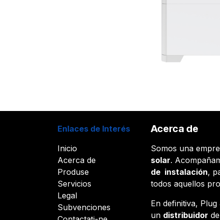
Acerca de
Enlaces de Interés
Inicio
Somos una empr
Acerca de
solar
. Acompañam
Produse
de instalación
, p
Servicios
todos aquellos pr
Legal
En definitiva, Plu
Subvenciones
un
distribuidor
d
Contactați-ne