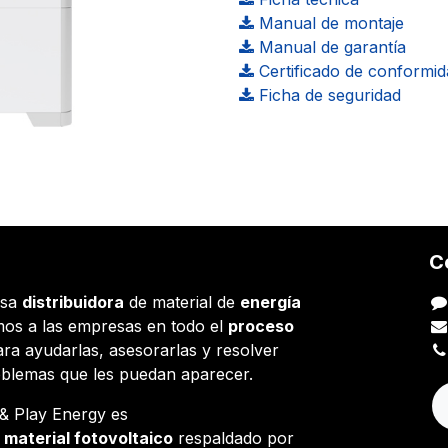
Manual de montaje
Manual de garantía
Certificado de conformid
Ficha de seguridad
C
esa
distribuidora
de material de
energía
os a las empresas en todo el
proceso
ara ayudarlas, asesorarlas y resolver
oblemas que les puedan aparecer.
g & Play Energy es
e
material fotovoltaico
respaldado por