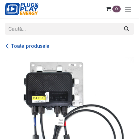
Sari la conținut
0
Toate produsele