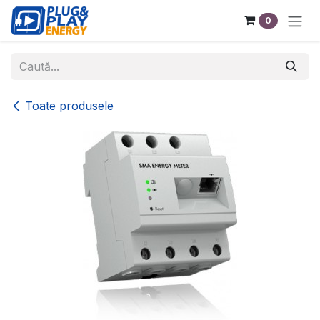
Sari la conținut
0
Toate produsele