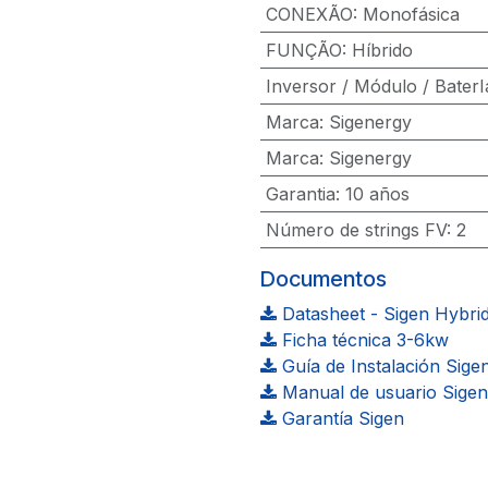
CONEXÃO
:
Monofásica
FUNÇÃO
:
Híbrido
Inversor / Módulo / BaterI
Marca
:
Sigenergy
Marca
:
Sigenergy
Garantia
:
10 años
Número de strings FV
:
2
Documentos
Datasheet - Sigen Hybrid
Ficha técnica 3-6kw
Guía de Instalación Sige
Manual de usuario Sigen
Garantía Sigen