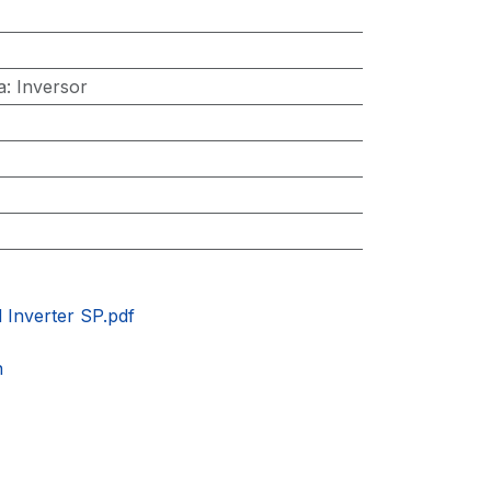
a
:
Inversor
 Inverter SP.pdf
n