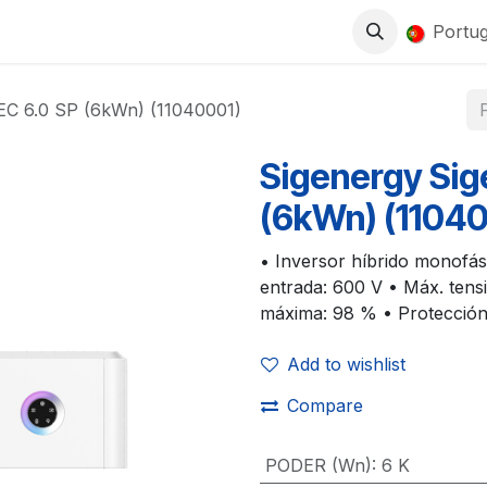
0
LOJA
TRABALHA CONNOSCO
Portu
EC 6.0 SP (6kWn) (11040001)
Sigenergy Sig
(6kWn) (1104
• Inversor híbrido monofás
entrada: 600 V • Máx. tensi
máxima: 98 % • Protección
Add to wishlist
Compare
PODER (Wn)
:
6 K