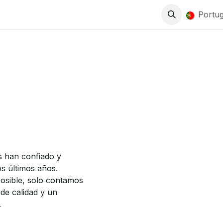
0
LOJA
TRABALHA CONNOSCO
Portu
s han confiado y
os últimos años.
posible, solo contamos
de calidad y un
.