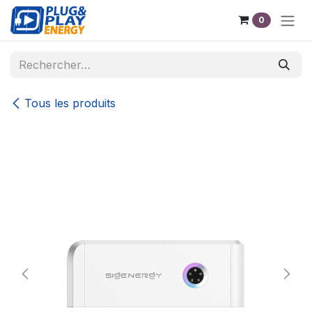
Se rendre au contenu
0
Tous les produits