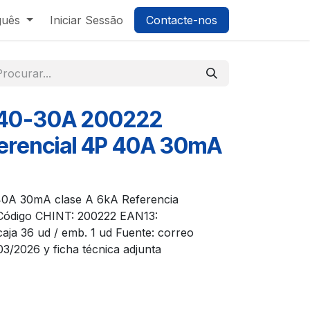
guês
Iniciar Sessão
Contacte-nos
-40-30A 200222
iferencial 4P 40A 30mA
P 40A 30mA clase A 6kA Referencia
 Código CHINT: 200222 EAN13:
ja 36 ud / emb. 1 ud Fuente: correo
/2026 y ficha técnica adjunta