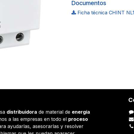
Documentos
Ficha técnica CHINT NL1
C
esa
distribuidora
de material de
energía
os a las empresas en todo el
proceso
ara ayudarlas, asesorarlas y resolver
oblemas que les puedan aparecer.