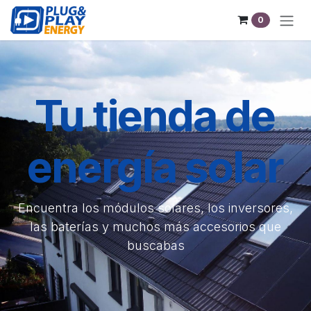
Pular para o conteúdo
0
Tu tienda de
energía solar
Encuentra los módulos solares, los inversores,
las baterías y muchos más accesorios que
buscabas