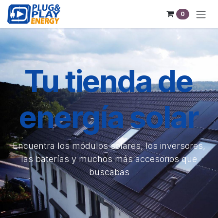
Pular para o conteúdo
0
Tu tienda de
energía solar
Encuentra los módulos solares, los inversores,
las baterías y muchos más accesorios que
buscabas