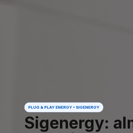
PLUG & PLAY ENERGY • SIGENERGY
Sigenergy: al