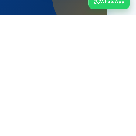
WhatsApp
Solicitar estudio con baterías
s tu propuesta Sigenergy final?