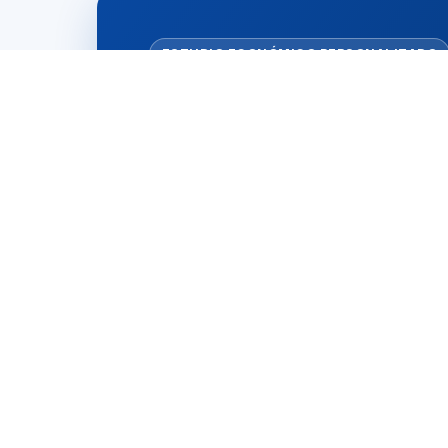
ESTUDIO ECONÓMICO PERSONALIZADO
¿Quieres saber q
proyecto?
BESS es un sistema de almacenamiento de 
equipo preparará el estudio económico por 
Nueva instalación FV + BESS
BESS sob
Ventajas clave para