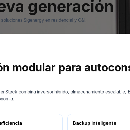
eva generación
 soluciones Sigenergy en residencial y C&I.
ión modular para autoco
SigenStack combina inversor híbrido, almacenamiento escalable, E
onomía.
eficiencia
Backup inteligente