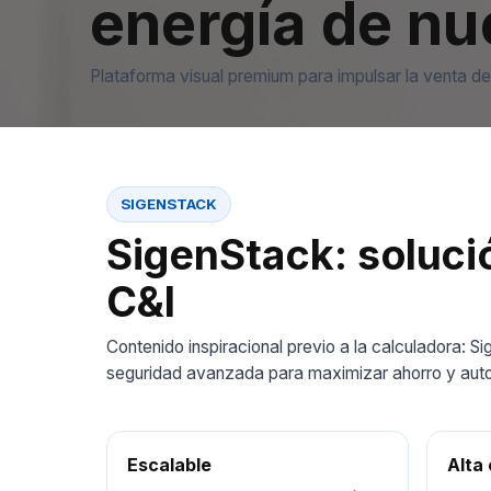
energía de nu
Plataforma visual premium para impulsar la venta de
SIGENSTACK
SigenStack: soluc
C&I
Contenido inspiracional previo a la calculadora: 
seguridad avanzada para maximizar ahorro y aut
Escalable
Alta 