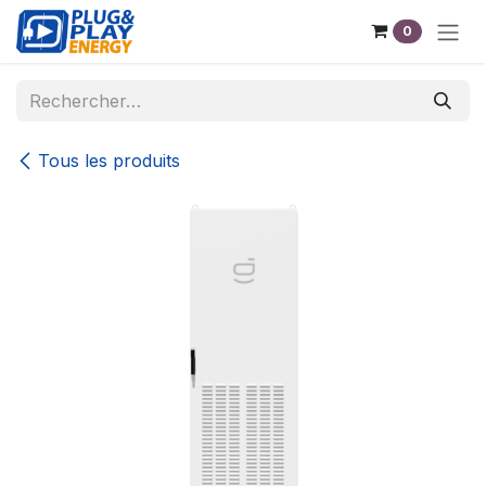
Se rendre au contenu
0
Tous les produits